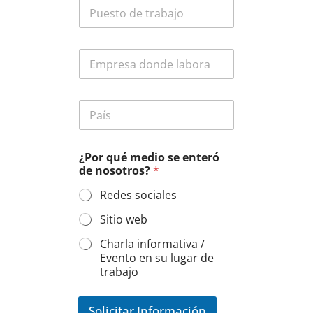
P
f
t
u
o
o
e
n
*
s
o
E
t
*
m
o
p
d
r
e
P
e
t
a
s
r
í
a
a
s
*
b
¿Por qué medio se enteró
*
a
de nosotros?
*
j
o
Redes sociales
*
Sitio web
Charla informativa /
Evento en su lugar de
trabajo
Solicitar Información