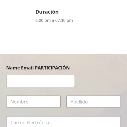
Duración
6:00 pm a 07:30 pm
Name Email PARTICIPACIÓN
N
a
m
First
Last
e
E
*
m